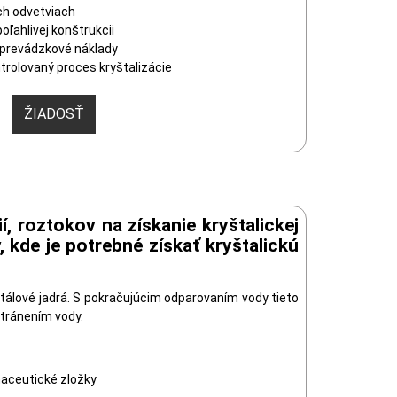
ch odvetviach
oľahlivej konštrukcii
 prevádzkové náklady
trolovaný proces kryštalizácie
ŽIADOSŤ
, roztokov na získanie kryštalickej
kde je potrebné získať kryštalickú
štálové jadrá. S pokračujúcim odparovaním vody tieto
stránením vody.
aceutické zložky