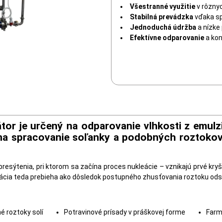
Všestranné využitie
v rôzny
Stabilná prevádzka
vďaka sp
Jednoduchá údržba
a nízke
Efektívne odparovanie
a kon
or je určený na odparovanie vlhkosti z emulzií
 na spracovanie soľanky a podobných roztokov, 
resýtenia, pri ktorom sa začína proces nukleácie – vznikajú prvé kry
alizácia teda prebieha ako dôsledok postupného zhusťovania roztoku od
 roztoky solí
Potravinové prísady v práškovej forme
Farm