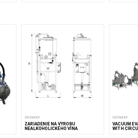
ODPARKY
ODPARKY
ZARIADENIE NA VÝROBU
VACUUM EV
NEALKOHOLICKÉHO VÍNA
WITH CIRCU