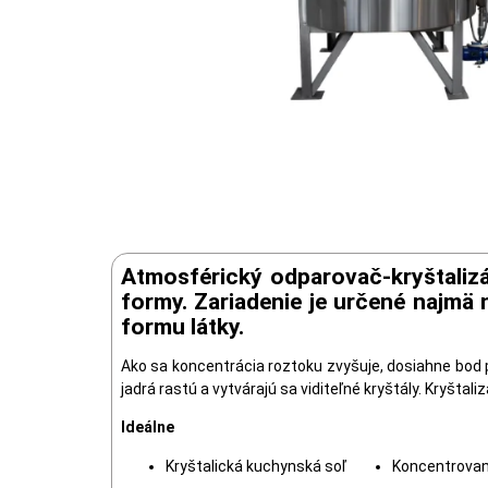
Atmosférický odparovač-kryštalizát
formy. Zariadenie je určené najmä
formu látky.
Ako sa koncentrácia roztoku zvyšuje, dosiahne bod p
jadrá rastú a vytvárajú sa viditeľné kryštály. Kryšt
Ideálne
Kryštalická kuchynská soľ
Koncentrované