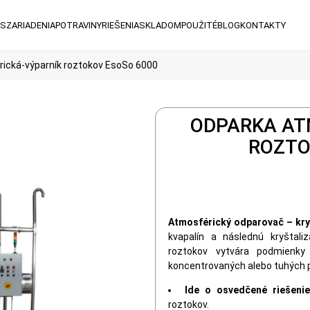
ÁS
ZARIADENIA
POTRAVINY
RIEŠENIA
SKLADOM
POUŽITÉ
BLOG
KONTAKTY
ická-výparník roztokov EsoSo 6000
ODPARKA AT
ROZTO
Atmosférický odparovač – kry
kvapalín a následnú kryštali
roztokov vytvára podmienky
koncentrovaných alebo tuhých 
Ide o osvedčené riešenie
roztokov.