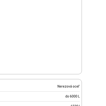
Nerezová ocel'
do 6000 L