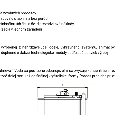
v a výrobných procesov
racovalo stabilne a bez porúch
inimálnu údržbu a šetrí prevádzkové náklady
lizácia v jednom zariadení
vyrobenej z nehrdzavejúcej ocele, výhrevného systému, snímačov 
 doplnené o ďalšie technologické moduly podľa požiadaviek výroby.
hrievať. Voda sa postupne odparuje, čím sa zvyšuje koncentrácia ro
ktoré ďalej rastú až do finálnej kryštalickej formy. Proces prebieha pri