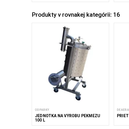
Produkty v rovnakej kategórii: 16
ODPARKY
DEAER
JEDNOTKA NA VÝROBU PEKMEZU
PRIET
100 L