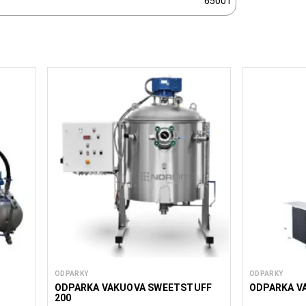
6500 l
ODPARKY
ODPARKY
ODPARKA VÁKUOVÁ SWEETSTUFF
ODPARKA VÁ
200