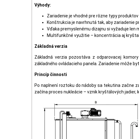
Výhody:
Zariadenie je vhodné pre rôzne typy produkto
Konštrukcia je navrhnutá tak, aby zariadenie p
Vďaka premyslenému dizajnu si vyžaduje len m
Multifunkčné využitie – koncentrácia aj kryšta
Základná verzia
Základná verzia pozostáva z odparovacej komory 
základného ovládacieho panela. Zariadenie môže byť
Princíp činnosti
Po naplnení roztoku do nádoby sa tekutina začne za
začína proces nukleácie – vznik kryštálových jadier, 