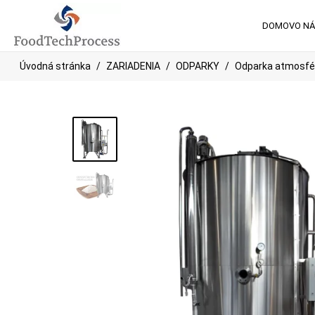
DOMOV
O N
Úvodná stránka
ZARIADENIA
ODPARKY
Odparka atmosfér