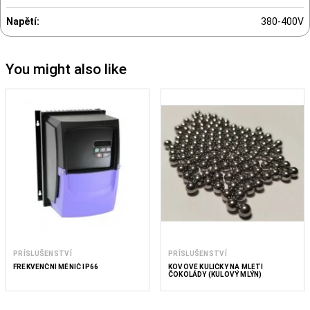
Napětí:
380-400V
You might also like
PRÍSLUŠENSTVÍ
PRÍSLUŠENSTVÍ
FREKVENČNÍ MĚNIČ IP66
KOVOVÉ KULIČKY NA MLETÍ
ČOKOLÁDY (KULOVÝ MLÝN)