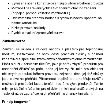
Vyvážená nosná konstrukce snižující vibrace během provozu
Možnost nastavení rychlosti otáčení míchacího zařízení
(připojení pomocí volitelné možnosti IF)
Odnímatelná pracovní nádoba s rychloupínacími sponami na
nosné konstrukci
Nízké provozní náklady
Rychlé a kvalitní zpracování surovin
Základní verze
Zařízení se skládá z válcové nádoby s pláštěm pro teplonosné
médium, instalované na horní části pracovní plošiny s nosnou
konstrukcí a speciálně tvarovaným ponorným míchacím zařízením.
Plášť slouží k servisním účelům, jako je ohřev zbytků produktu pro
usnadnění čištění po práci, nebo jej lze využít také pro chlazení
některých produktů během provozu, zejména těch, jejichž složky
jsou citlivé na přehřátí. Přítomnost duplikátoru umožňuje rozšířit
možnosti provádění laboratorních testů nových produktů. Tento
mlýn je ideálním řešením pro efektivní mletí materiálů citlivých na
teplo, čímž se zabraňuje jejich přehřátí mechanickými silami.
Princip fungování