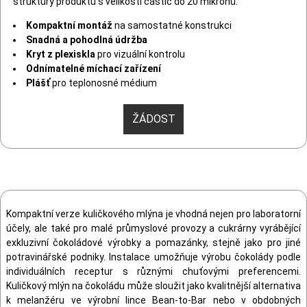
struktury produktu s velikostí částic do 20 mikronů.
Kompaktní montáž
na samostatné konstrukci
Snadná a pohodlná údržba
Kryt z plexiskla
pro vizuální kontrolu
Odnímatelné míchací zařízení
Plášť
pro teplonosné médium
ŽÁDOST
Kompaktní verze kuličkového mlýna je vhodná nejen pro laboratorní
účely, ale také pro malé průmyslové provozy a cukrárny vyrábějící
exkluzivní čokoládové výrobky a pomazánky, stejně jako pro jiné
potravinářské podniky. Instalace umožňuje výrobu čokolády podle
individuálních receptur s různými chuťovými preferencemi.
Kuličkový mlýn na čokoládu může sloužit jako kvalitnější alternativa
k melanžéru ve výrobní lince Bean-to-Bar nebo v obdobných