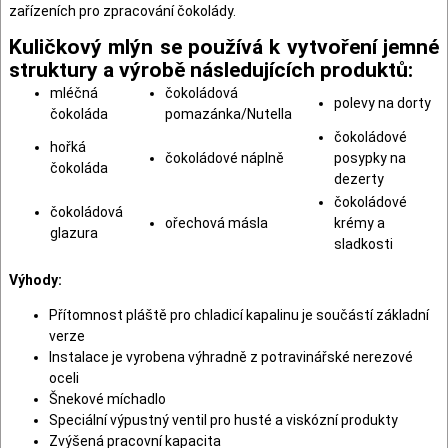
zařízeních pro zpracování čokolády.
Kuličkový mlýn se používá k vytvoření jemné
struktury a výrobě následujících produktů:
mléčná
čokoládová
polevy na dorty
čokoláda
pomazánka/Nutella
čokoládové
hořká
čokoládové náplně
posypky na
čokoláda
dezerty
čokoládové
čokoládová
ořechová másla
krémy a
glazura
sladkosti
Výhody:
Přítomnost pláště pro chladicí kapalinu je součástí základní
verze
Instalace je vyrobena výhradně z potravinářské nerezové
oceli
Šnekové míchadlo
Speciální výpustný ventil pro husté a viskózní produkty
Zvýšená pracovní kapacita