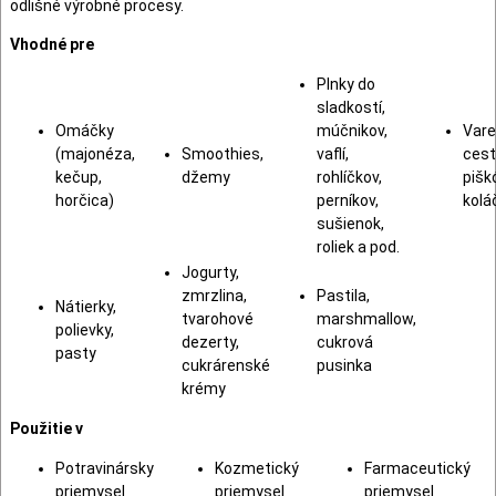
odlišné výrobné procesy.
Vhodné pre
Plnky do
sladkostí,
Omáčky
múčnikov,
Var
(majonéza,
Smoothies,
vaflí,
cest
kečup,
džemy
rohlíčkov,
pišk
horčica)
perníkov,
kolá
sušienok,
roliek a pod.
Jogurty,
zmrzlina,
Pastila,
Nátierky,
tvarohové
marshmallow,
polievky,
dezerty,
cukrová
pasty
cukrárenské
pusinka
krémy
Použitie v
Potravinársky
Kozmetický
Farmaceutický
priemysel
priemysel
priemysel