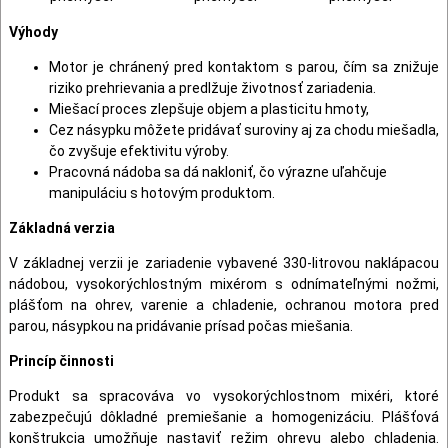
Výhody
Motor je chránený pred kontaktom s parou, čím sa znižuje
riziko prehrievania a predlžuje životnosť zariadenia.
Miešací proces zlepšuje objem a plasticitu hmoty,
Cez násypku môžete pridávať suroviny aj za chodu miešadla,
čo zvyšuje efektivitu výroby.
Pracovná nádoba sa dá nakloniť, čo výrazne uľahčuje
manipuláciu s hotovým produktom.
Základná verzia
V základnej verzii je zariadenie vybavené 330-litrovou naklápacou
nádobou, vysokorýchlostným mixérom s odnímateľnými nožmi,
plášťom na ohrev, varenie a chladenie, ochranou motora pred
parou, násypkou na pridávanie prísad počas miešania.
Princíp činnosti
Produkt sa spracováva vo vysokorýchlostnom mixéri, ktoré
zabezpečujú dôkladné premiešanie a homogenizáciu. Plášťová
konštrukcia umožňuje nastaviť režim ohrevu alebo chladenia.