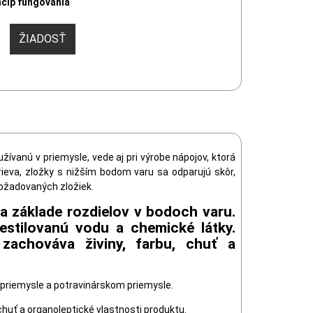
ncíp fungovania
ŽIADOSŤ
žívanú v priemysle, vede aj pri výrobe nápojov, ktorá
rieva, zložky s nižším bodom varu sa odparujú skôr,
ožadovaných zložiek.
a základe rozdielov v bodoch varu.
destilovanú vodu a chemické látky.
zachováva živiny, farbu, chuť a
 priemysle a potravinárskom priemysle.
chuť a organoleptické vlastnosti produktu.