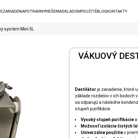
ÁS
ZARIADENIA
POTRAVINY
RIEŠENIA
SKLADOM
POUŽITÉ
BLOG
KONTAKTY
ný systém Mini 5L
VÁKUOVÝ DEST
Destilátor
je zariadenie, ktoré
základe rozdielov v ich bodoch 
sa odparujú a následne kondenz
stupeň purifikácie.
Vysoký stupeň purifikácie
a 
Možnosť izolácie čistých lá
Univerzálne použitie
v priem