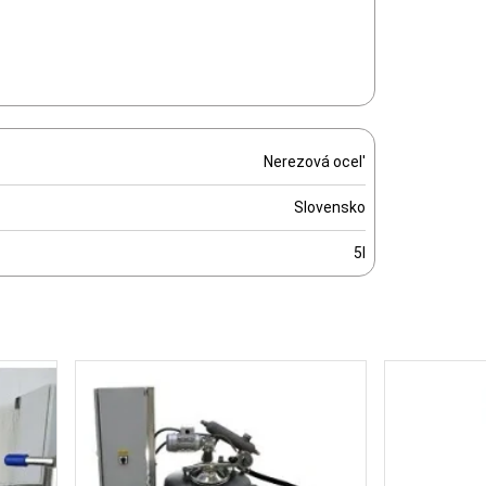
Nerezová ocel'
Slovensko
5l