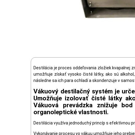
Destilácia je proces oddeľovania zložiek kvapalnej z
umožňuje získať vysoko čisté látky, ako sú alkohol
následne sa ich para ochladí a skondenzuje v samos
Vákuový destilačný systém je urče
Umožňuje izolovať čisté látky ako
Vákuová prevádzka znižuje bod 
organoleptické vlastnosti.
Destilácia využíva jednoduchý princíp s efektívnou
Vykonávanie procesu vo vákuu umožňuje jeho prebieha