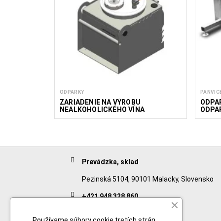
ODPARKY
PANVIC
ZARIADENIE NA VÝROBU
ODPA
NEALKOHOLICKÉHO VÍNA
ODPA
Prevádzka, sklad
Pezinská 5104, 90101 Malacky, Slovensko
+421 948 328 860
English
Používame súbory cookie tretích strán