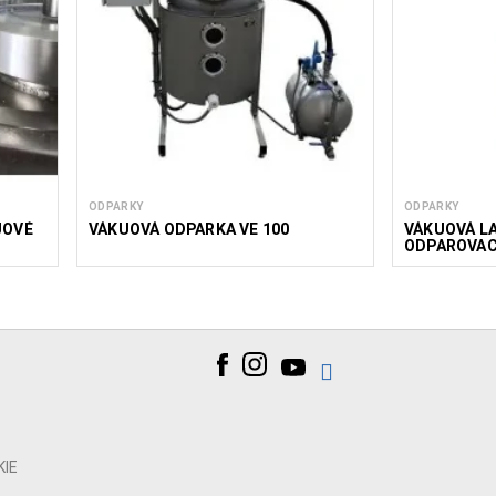
ODPARKY
ODPARKY
UOVÉ
VÁKUOVÁ ODPARKA VE 100
VÁKUOVÁ L
ODPAROVAC
KIE