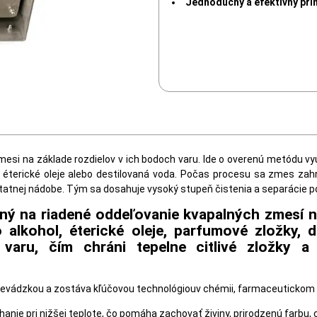
Jednoduchý a efektívny pri
mesi na základe rozdielov v ich bodoch varu. Ide o overenú metódu vyu
, éterické oleje alebo destilovaná voda. Počas procesu sa zmes zah
tatnej nádobe. Tým sa dosahuje vysoký stupeň čistenia a separácie p
ný na riadené oddeľovanie kvapalných zmesí n
 alkohol, éterické oleje, parfumové zložky, 
varu, čím chráni tepelne citlivé zložky a 
 prevádzkou a zostáva kľúčovou technológiouv chémii, farmaceutickom
nie pri nižšej teplote, čo pomáha zachovať živiny, prirodzenú farbu, 