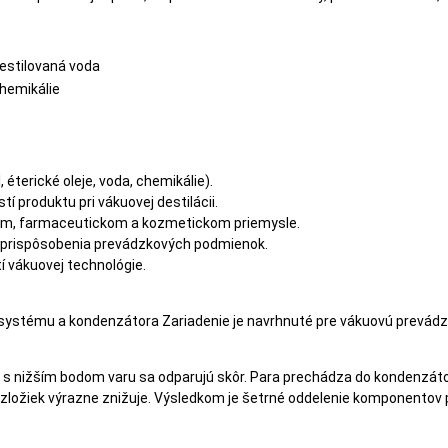
estilovaná voda
hemikálie
éterické oleje, voda, chemikálie).
í produktu pri vákuovej destilácii.
ckom, farmaceutickom a kozmetickom priemysle.
 prispôsobenia prevádzkových podmienok.
í vákuovej technológie.
systému a kondenzátora Zariadenie je navrhnuté pre vákuovú prevádz
 s nižším bodom varu sa odparujú skôr. Para prechádza do kondenzátora
u zložiek výrazne znižuje. Výsledkom je šetrné oddelenie komponentov p