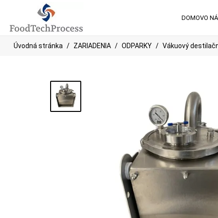
DOMOV
O N
Úvodná stránka
ZARIADENIA
ODPARKY
Vákuový destilač