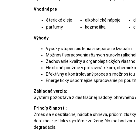
Vhodné pre
éterické oleje
alkoholické nápoje
d
parfumy
kozmetika
c
Výhody
Vysoký stupeň čistenia a separácie kvapalín.
Možnosť spracovania rôznych surovín (alkohol, 
Zachovanie kvality a organoleptických vlastnost
Flexibilné použitie v potravinárskom, chemi
Efektívny a kontrolovaný proces s možnosťou
Energeticky úspornejšie spracovanie pri použit
Základná verzia:
Systém pozostáva z destilačnej nádoby, ohrevného 
Princíp činnosti:
Zmes sa v destilačnej nádobe ohrieva, pričom zložky
destilácie je tlak v systéme znížený, čím sa bod var
degradácia.