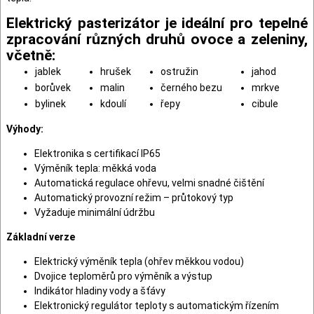
Elektrický pasterizátor je ideální pro tepelné
zpracování různých druhů ovoce a zeleniny,
včetně:
jablek
hrušek
ostružin
jahod
borůvek
malin
černého bezu
mrkve
bylinek
kdoulí
řepy
cibule
Výhody:
Elektronika s certifikací IP65
Výměník tepla: měkká voda
Automatická regulace ohřevu, velmi snadné čištění
Automatický provozní režim – průtokový typ
Vyžaduje minimální údržbu
Základní verze
Elektrický výměník tepla (ohřev měkkou vodou)
Dvojice teploměrů pro výměník a výstup
Indikátor hladiny vody a šťávy
Elektronický regulátor teploty s automatickým řízením