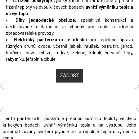
Zařízení poskytuje
vysoký stupeň automatizace a přesné
řízení teploty ve dvou klíčových bodech:
uvnitř výměníku tepla a
na výstupu
.
Díky jednoduché obsluze,
spolehlivé konstrukci a
certifikované elektronice je vhodný pro malé a střední
zpracovatelské provozy.
Elektrický pasterizátor je ideální
pro tepelnou úpravu
různých druhů ovoce, včetně jablek, hrušek, ostružin, jahod,
borůvek, bezu, rybízu, mrkve, zeleně, kdoulí, červené řepy,
rakytníku, jeřabin a cibule.
ŽÁDOST
Tento pasterizátor poskytuje přesnou kontrolu teploty ve dvou
kritických bodech: uvnitř výměníku tepla a na výstupu. Jeho
automatizovaný systém plynule řídí a reguluje teplotu výměníku
tepla.