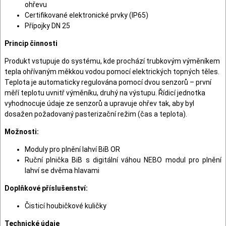
ohřevu
Certifikované elektronické prvky (IP65)
Přípojky DN 25
Princip činnosti
Produkt vstupuje do systému, kde prochází trubkovým výměníkem
tepla ohřívaným měkkou vodou pomocí elektrických topných těles.
Teplota je automaticky regulována pomocí dvou senzorů – první
měří teplotu uvnitř výměníku, druhý na výstupu. Řídicí jednotka
vyhodnocuje údaje ze senzorů a upravuje ohřev tak, aby byl
dosažen požadovaný pasterizační režim (čas a teplota).
Možnosti:
Moduly pro plnění lahví BiB OR
Ruční plnička BiB s digitální váhou NEBO modul pro plnění
lahví se dvěma hlavami
Doplňkové příslušenství:
Čisticí houbičkové kuličky
Technické údaje