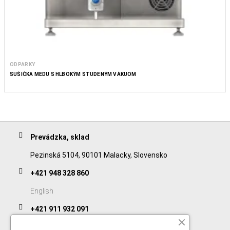
ODPARKY
SUŠIČKA MEDU S HLBOKÝM STUDENÝM VÁKUOM
Prevádzka, sklad
Pezinská 5104, 90101 Malacky, Slovensko
+421 948 328 860
English
+421 911 932 091
Slovak/Czech