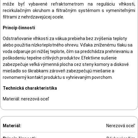
môže byť vybavené refraktometrom na reguláciu vlhkosti,
recirkulačným okruhom a filtračným systémom s vymeniteľnými
filtrami z nehrdzavejúcej ocele.
Princíp činnosti
Odstraňovanie vlhkosti za vákua prebieha bez zvýšenia teploty
alebo použitia nízkoteplotného ohrevu. Vďaka zníženému tlaku sa
voda odparuje pri nižšej teplote, čím sa predchádza prehrievaniu a
poškodeniu tepelne citlivých produktov. Efektívne sušenie
zabezpečuje veľká výmenná plocha cez steny komory a diskové
miešadlo so škrabkami zároveň zabezpečujú miešanie a
rovnomerný kontakt produktu s vyhrievaným povrchom.
Technická charakteristika
Materiál: nerezová oceľ
Materiál:
Nerezová ocel'