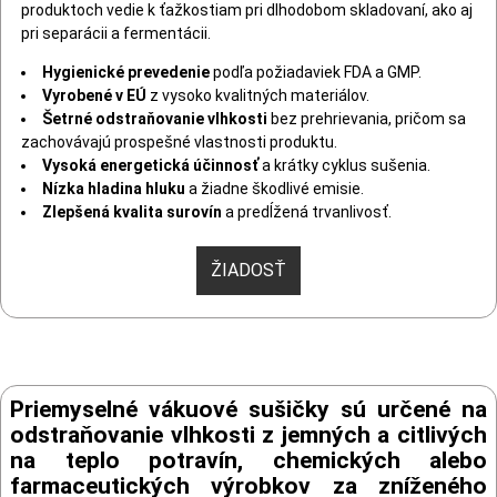
produktoch vedie k ťažkostiam pri dlhodobom skladovaní, ako aj
pri separácii a fermentácii.
Hygienické prevedenie
podľa požiadaviek FDA a GMP.
Vyrobené v EÚ
z vysoko kvalitných materiálov.
Šetrné odstraňovanie vlhkosti
bez prehrievania, pričom sa
zachovávajú prospešné vlastnosti produktu.
Vysoká energetická účinnosť
a krátky cyklus sušenia.
Nízka hladina hluku
a žiadne škodlivé emisie.
Zlepšená kvalita surovín
a predĺžená trvanlivosť.
ŽIADOSŤ
Priemyselné vákuové sušičky sú určené na
odstraňovanie vlhkosti z jemných a citlivých
na teplo potravín, chemických alebo
farmaceutických výrobkov za zníženého