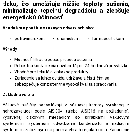
tlaku, čo umožňuje nižšie teploty sušenia,
minimalizuje tepelnú degradáciu a zlepšuje
energetickú účinnosť.
Vhodné pre použitie v rôznych odvetviach ako:
potravinárskom
chemickom
farmaceutickom
Výhody
Možnosť filtrácie počas procesu sušenia.
Robustná konštrukcia navrhnutá pre 24-hodinovú prevádzku.
Vhodné pre tekuté a viskózne produkty.
Zariadenie sa ľahko ovláda, udržiava a čistí, čím sa
zabezpečuje konzistentne vysoká kvalita spracovania.
Základná verzia
Vákuové sušičky pozostávajú z vákuovej komory vyrobenej z
nehrdzavejúcej ocele AISI304 (alebo AISI316 na požiadanie),
vybavenej diskovým miešadlom so škrabkami, vákuovým
systémom, systémom odvádzania kondenzátu a riadiacim
systémom založeným na priemyselných regulátoroch. Zariadenie