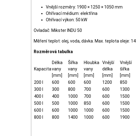
Vnější rozměry: 1900 × 1250 × 1050 mm
Ohřívací médium: elektřina
Ohřívací výkon: 50 kW
Ovladač: Mikster INDU 50
Měření teplot: olej, voda, dávka. Max. teplota oleje: 1
Rozměrová tabulka
Délka
Šířka
Hloubka
Vnější
Vnější
Kapacita
vany
vany
vany
délka
šířka
[mm]
[mm]
[mm]
[mm]
[mm]
200 l
600
600
600
1200
850
300 l
300
800
700
600
1300
400 l
400
1000
700
600
1500
500 l
500
1000
850
600
1500
600 l
600
1000
1000
600
1500
800 l
800
1400
1000
600
1900