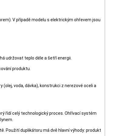
orem). V případě modelu s elektrickým ohřevem jsou
 udržovat teplo déle a šetří energii.
cování produktu.
 (olej, voda, dávka), konstrukci z nerezové oceli a
ý řídí celý technologický proces. Ohřívací systém
plynem.
ě. Použití duplikátoru má dvě hlavní výhody: produkt