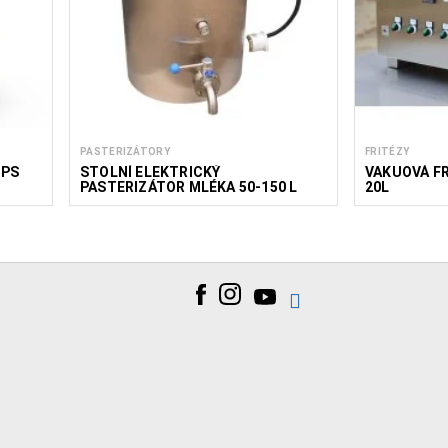
PASTERIZÁTORY
FRITÉZY
GPS
STOLNÍ ELEKTRICKÝ
VAKUOVÁ FR
PASTERIZÁTOR MLÉKA 50-150 L
20L