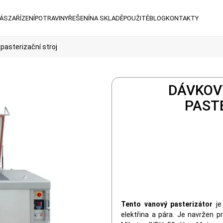
NÁS
ZAŘÍZENÍ
POTRAVINY
ŘEŠENÍ
NA SKLADĚ
POUŽITÉ
BLOG
KONTAKTY
 pasterizační stroj
DÁVKOV
PAST
Tento vanový pasterizátor
je 
elektřina a pára. Je navržen 