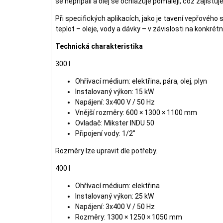
se nepřipálí a olej se ochlazuje pomaleji, což zajišťu
Při specifických aplikacích, jako je tavení vepřov
teplot – oleje, vody a dávky – v závislosti na konkrét
Technická charakteristika
300 l
Ohřívací médium: elektřina, pára, olej, plyn
Instalovaný výkon: 15 kW
Napájení: 3x400 V / 50 Hz
Vnější rozměry: 600 × 1300 × 1100 mm
Ovladač: Mikster INDU 50
Připojení vody: 1/2"
Rozměry lze upravit dle potřeby.
400 l
Ohřívací médium: elektřina
Instalovaný výkon: 25 kW
Napájení: 3x400 V / 50 Hz
Rozměry: 1300 × 1250 × 1050 mm