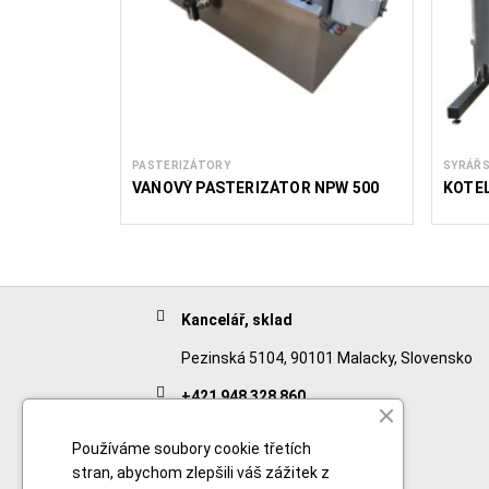
PASTERIZÁTORY
SYRÁŘS
VAŇOVÝ PASTERIZÁTOR NPW 500
KOTEL
Kancelář, sklad
Pezinská 5104, 90101 Malacky, Slovensko
+421 948 328 860
English
Používáme soubory cookie třetích
stran, abychom zlepšili váš zážitek z
+421 911 932 091