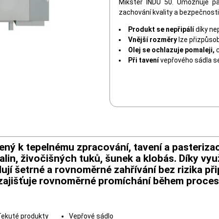
Mikster INDU 50. Umožňuje pas
zachování kvality a bezpečnosti
Produkt se nepřipálí
díky ne
Vnější rozměry
lze přizpůso
Olej se ochlazuje pomaleji,
c
Při tavení
vepřového sádla s
ený k tepelnému zpracování, tavení a pasteriza
lin, živočišných tuků, šunek a klobás. Díky vyu
ují šetrné a rovnoměrné zahřívání bez rizika při
 zajišťuje rovnoměrné promíchání během proces
Tekuté produkty
Vepřové sádlo