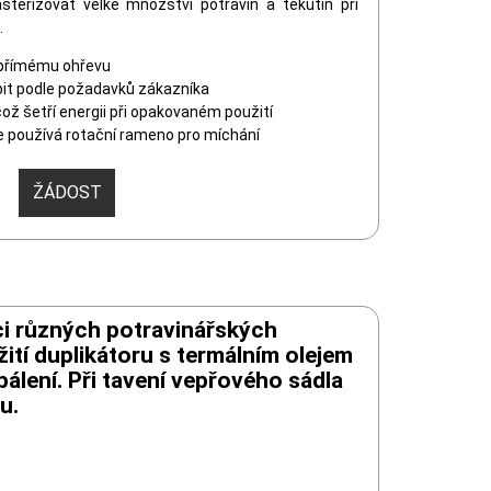
terizovat velké množství potravin a tekutin při
.
přímému ohřevu
bit podle požadavků zákazníka
ož šetří energii při opakovaném použití
e používá rotační rameno pro míchání
ŽÁDOST
ci různých potravinářských
žití duplikátoru s termálním olejem
pálení. Při tavení vepřového sádla
u.