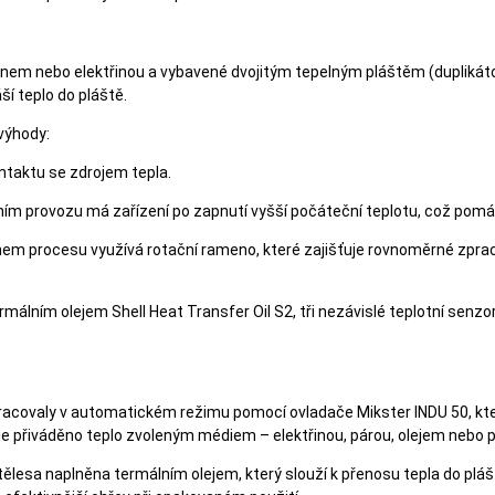
ynem nebo elektřinou a vybavené dvojitým tepelným pláštěm (duplikát
í teplo do pláště.
 výhody:
ontaktu se zdrojem tepla.
ním provozu má zařízení po zapnutí vyšší počáteční teplotu, což pomáhá
během procesu využívá rotační rameno, které zajišťuje rovnoměrné zpra
málním olejem Shell Heat Transfer Oil S2, tři nezávislé teplotní senzory
racovaly v automatickém režimu pomocí ovladače Mikster INDU 50, kter
ho je přiváděno teplo zvoleným médiem – elektřinou, párou, olejem nebo 
lesa naplněna termálním olejem, který slouží k přenosu tepla do plášt