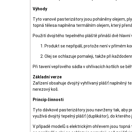
Výhody
Tyto vanové pasterizátory jsou poháněny olejem, pl
topná tělesa naplněna termálním olejem, který přenáš
Použití dvojitého tepelného pláště přináší dvě hlavní
Produkt se nepřipálí, protože není v přímém k
Olej se ochlazuje pomaleji, takže při každoden
Při tavení vepřového sádla v ohřívacích kotlích se 
Základní verze
Zařízení obsahuje dvojitý vyhřívaný plášť naplněný ter
nerezový koš.
Princip činnosti
Tyto dávkové pasterizátory jsou navrženy tak, aby p
využívá dvojitý tepelný plášť (duplikátor), do které
V případě modelů s elektrickým ohřevem jsou topná tě