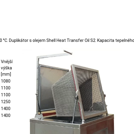
40 °C. Duplikátor s olejem Shell Heat Transfer Oil S2. Kapacita tepelného 
Vnější
výška
[mm]
1080
1100
1100
1250
1400
1400