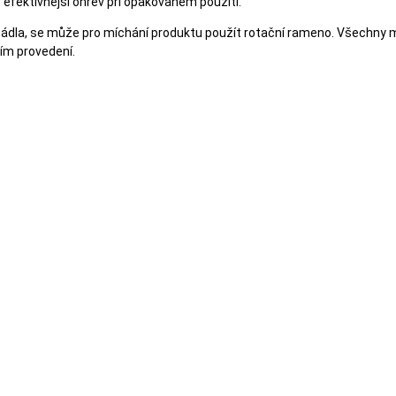
je efektivnější ohřev při opakovaném použití.
ého sádla, se může pro míchání produktu použít rotační rameno. Všech
ním provedení.