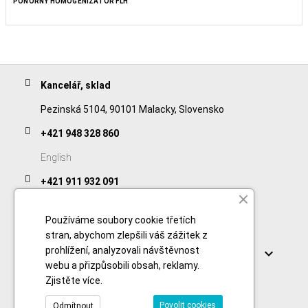
PONORNÝ HOMOGENIZÁTOR FLH
Kancelář, sklad
Pezinská 5104, 90101 Malacky, Slovensko
+421 948 328 860
English
+421 911 932 091
Slovak/Czech
Používáme soubory cookie třetích
stran, abychom zlepšili váš zážitek z
Odkazy
prohlížení, analyzovali návštěvnost

webu a přizpůsobili obsah, reklamy.
Zjistěte více
.
Povolit cookies
Odmítnout