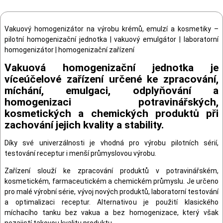
Vakuový homogenizátor na výrobu krémů, emulzí a kosmetiky –
pilotní homogenizační jednotka | vakuový emulgátor | laboratorní
homogenizátor | homogenizační zařízení
Vakuová homogenizační jednotka je
víceúčelové zařízení určené ke zpracování,
míchání, emulgaci, odplyňování a
homogenizaci potravinářských,
kosmetických a chemických produktů při
zachování jejich kvality a stability.
Díky své univerzálnosti je vhodná pro výrobu pilotních sérií,
testování receptur i menší průmyslovou výrobu.
Zařízení slouží ke zpracování produktů v potravinářském,
kosmetickém, farmaceutickém a chemickém průmyslu. Je určeno
pro malé výrobní série, vývoj nových produktů, laboratorní testování
a optimalizaci receptur. Alternativou je použití klasického
míchacího tanku bez vakua a bez homogenizace, který však
nezajistí takovou kvalitu produktu.