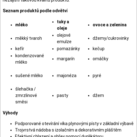
Seznam produktů podle odvětví
tuky a
mléko
ovoce a zelenina
oleje
olejové
měkký tvaroh
džemy/cukrovinky
emulze
kefír
pomazánky
kečup
kondenzované
margarín
omáčky
mléko
sušené mléko
majonéza
pyré
šlehačka /
zmrzlinové
pasty
džem
směsi
Výhody
Podporované otevírání víka plynovými písty v základní výbavě
Trojvrstvá nádoba s izolačním a dekorativním pláštěm
Efektivní chlazení a ohřev pomocí duplikátoru