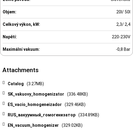
Objem:
20l/ 50l
Celkový výkon, kW:
2,3/ 2,4
Napětí:
220-230V
Maximální vakuum:
-0,8 Bar
Attachments
Catalog
(3.27MB)
SK_vakuovy_homogenizator
(336.48KB)
ES_vacío_homogeneizador
(329.46KB)
RUS_вакуумный_гомогенизатор
(334.89KB)
EN_vacuum_homogenizer
(329.02KB)