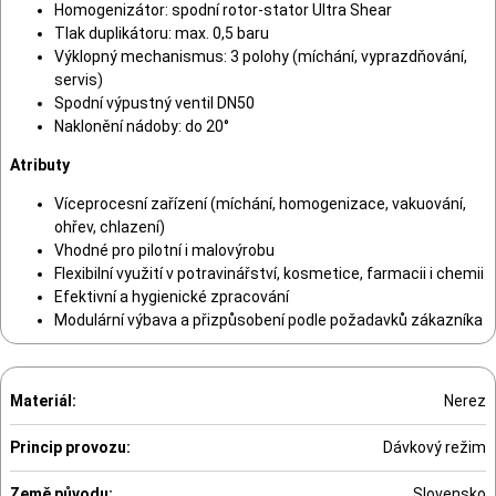
Homogenizátor: spodní rotor-stator Ultra Shear
Tlak duplikátoru: max. 0,5 baru
Výklopný mechanismus: 3 polohy (míchání, vyprazdňování,
servis)
Spodní výpustný ventil DN50
Naklonění nádoby: do 20°
Atributy
Víceprocesní zařízení (míchání, homogenizace, vakuování,
ohřev, chlazení)
Vhodné pro pilotní i malovýrobu
Flexibilní využití v potravinářství, kosmetice, farmacii i chemii
Efektivní a hygienické zpracování
Modulární výbava a přizpůsobení podle požadavků zákazníka
Materiál:
Nerez
Princip provozu:
Dávkový režim
Země původu:
Slovensko