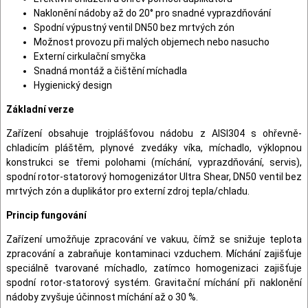
Naklonění nádoby až do 20° pro snadné vyprazdňování
Spodní výpustný ventil DN50 bez mrtvých zón
Možnost provozu při malých objemech nebo nasucho
Externí cirkulační smyčka
Snadná montáž a čištění míchadla
Hygienický design
Základní verze
Zařízení obsahuje trojplášťovou nádobu z AISI304 s ohřevně-
chladicím pláštěm, plynové zvedáky víka, míchadlo, výklopnou
konstrukci se třemi polohami (míchání, vyprazdňování, servis),
spodní rotor-statorový homogenizátor Ultra Shear, DN50 ventil bez
mrtvých zón a duplikátor pro externí zdroj tepla/chladu.
Princip fungování
Zařízení umožňuje zpracování ve vakuu, čímž se snižuje teplota
zpracování a zabraňuje kontaminaci vzduchem. Míchání zajišťuje
speciálně tvarované míchadlo, zatímco homogenizaci zajišťuje
spodní rotor-statorový systém. Gravitační míchání při naklonění
nádoby zvyšuje účinnost míchání až o 30 %.