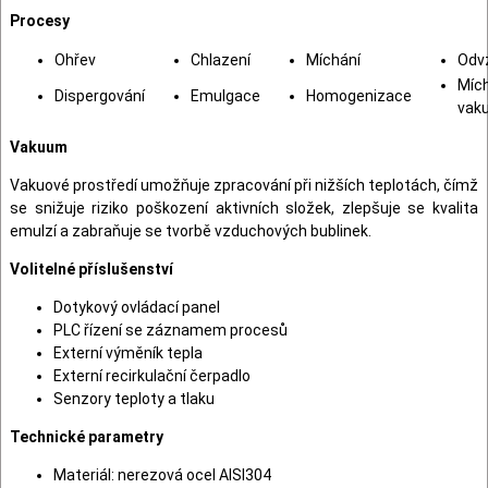
Procesy
Ohřev
Chlazení
Míchání
Odv
Mích
Dispergování
Emulgace
Homogenizace
vak
Vakuum
Vakuové prostředí umožňuje zpracování při nižších teplotách, čímž
se snižuje riziko poškození aktivních složek, zlepšuje se kvalita
emulzí a zabraňuje se tvorbě vzduchových bublinek.
Volitelné příslušenství
Dotykový ovládací panel
PLC řízení se záznamem procesů
Externí výměník tepla
Externí recirkulační čerpadlo
Senzory teploty a tlaku
Technické parametry
Materiál: nerezová ocel AISI304