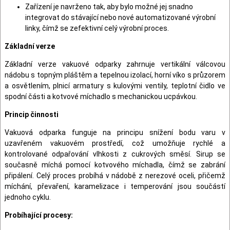
Zařízení je navrženo tak, aby bylo možné jej snadno
integrovat do stávající nebo nové automatizované výrobní
linky, čímž se zefektivní celý výrobní proces.
Základní verze
Základní verze vakuové odparky zahrnuje vertikální válcovou
nádobu s topným pláštěm a tepelnou izolací, horní víko s průzorem
a osvětlením, plnicí armatury s kulovými ventily, teplotní čidlo ve
spodní části a kotvové míchadlo s mechanickou ucpávkou.
Princip činnosti
Vakuová odparka funguje na principu snížení bodu varu v
uzavřeném vakuovém prostředí, což umožňuje rychlé a
kontrolované odpařování vlhkosti z cukrových směsí. Sirup se
současně míchá pomocí kotvového míchadla, čímž se zabrání
připálení. Celý proces probíhá v nádobě z nerezové oceli, přičemž
míchání, převaření, karamelizace i temperování jsou součástí
jednoho cyklu.
Probíhající procesy: