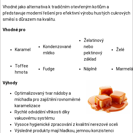
Vhodné jako alternativa k tradičním otevřeným kotlům a
představuje moderní řešení pro efektivní výrobu hustých cukrových
směsí s důrazem na kvalitu.
Vhodné pro
Želatinový
Kondenzované
nebo
Karamel
Želé
mléko
pektinový
základ
Toffee
Fudge
Náplně
Marmelá
hmota
Výhody
Optimalizovaný tvar nádoby a
míchadla pro zajištění rovnoměrné
karamelizace
Rychlé odvádění vlhkosti díky
vakuovému systému
Vysoce hygienické zpracování z kvalitní nerezové oceli
Výsledné produkty mají hladkou, jemnou konzistenci