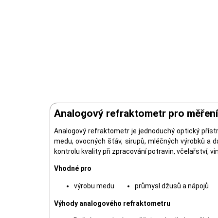
Analogový refraktometr pro měření 
Analogový refraktometr je jednoduchý optický přístr
medu, ovocných šťáv, sirupů, mléčných výrobků a da
kontrolu kvality při zpracování potravin, včelařství, v
Vhodné pro
výrobu medu
průmysl džusů a nápojů
Výhody analogového refraktometru