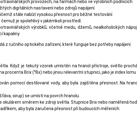
potravinářských provozech, na farmách nebo ve výrobních podnicích.
itých digitálních nastavení nebo zdrojů napájení.
přičemž stále nabízí vysokou přesnost pro běžné testování.
 čemuž je spolehlivý v jakémkoli prostředí.
u potravinářských výrobků, včetně medu, džemů, nealkoholických nápo
í kapaliny.
dá z ručního optického zařízení, které funguje bez potřeby napájení.
ětla. Když je tekutý vzorek umístěn na hranol přístroje, světlo proc
procenta Brix (°Bx) nebo jinou relevantní stupnici, jako je index lomu (
ván pomocí destilované vody, aby byla zajištěna přesnost. Na hrano
ťáva, sirup) se umístí na povrch hranolu.
 se okulárem směrem ke zdroji světla. Stupnice Brix nebo naměřená hod
adříkem, aby byla zaručena přesnost při budoucích měřeních.