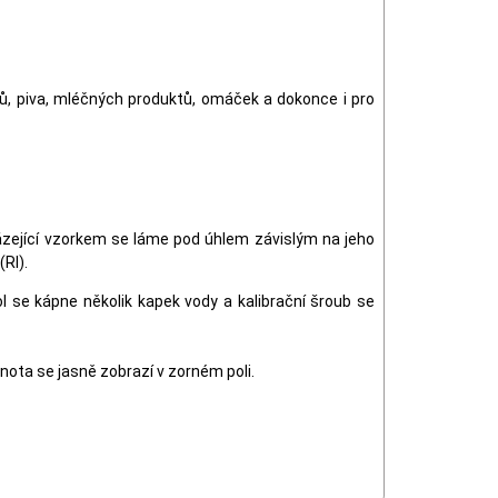
jů, piva, mléčných produktů, omáček a dokonce i pro
házející vzorkem se láme pod úhlem závislým na jeho
RI).
l se kápne několik kapek vody a kalibrační šroub se
nota se jasně zobrazí v zorném poli.