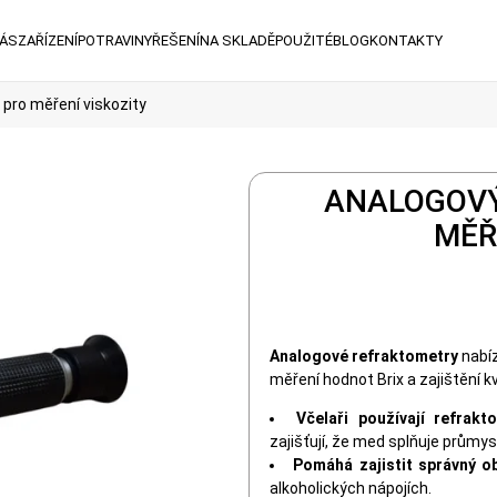
NÁS
ZAŘÍZENÍ
POTRAVINY
ŘEŠENÍ
NA SKLADĚ
POUŽITÉ
BLOG
KONTAKTY
pro měření viskozity
ANALOGOVÝ
MĚŘ
Analogové refraktometry
nabíz
měření hodnot Brix a zajištění 
Včelaři používají refrakt
zajišťují, že med splňuje průmysl
Pomáhá zajistit správný o
alkoholických nápojích.