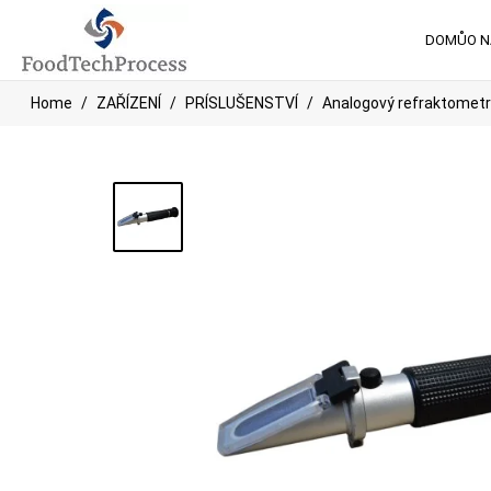
DOMŮ
O 
Home
ZAŘÍZENÍ
PRÍSLUŠENSTVÍ
Analogový refraktometr 