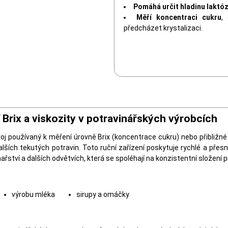
Pomáhá určit hladinu laktó
Měří koncentraci cukru
,
předcházet krystalizaci.
Brix a viskozity v potravinářských výrobcích
oj používaný k měření úrovně Brix (koncentrace cukru) nebo přibližn
lších tekutých potravin. Toto ruční zařízení poskytuje rychlé a přes
inařství a dalších odvětvích, která se spoléhají na konzistentní složení 
výrobu mléka
sirupy a omáčky