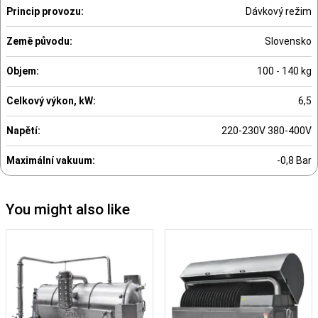
Princip provozu:
Dávkový režim
Země původu:
Slovensko
Objem:
100 - 140 kg
Celkový výkon, kW:
6,5
Napětí:
220-230V 380-400V
Maximální vakuum:
-0,8 Bar
You might also like