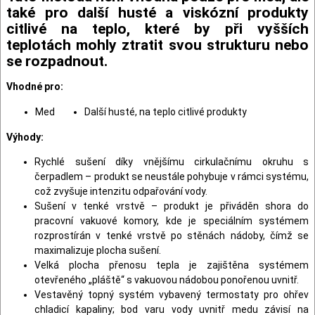
také pro další husté a viskózní produkty
citlivé na teplo, které by při vyšších
teplotách mohly ztratit svou strukturu nebo
se rozpadnout.
Vhodné pro:
Med
Další husté, na teplo citlivé produkty
Výhody:
Rychlé sušení díky vnějšímu cirkulačnímu okruhu s
čerpadlem – produkt se neustále pohybuje v rámci systému,
což zvyšuje intenzitu odpařování vody.
Sušení v tenké vrstvě – produkt je přiváděn shora do
pracovní vakuové komory, kde je speciálním systémem
rozprostírán v tenké vrstvě po stěnách nádoby, čímž se
maximalizuje plocha sušení.
Velká plocha přenosu tepla je zajištěna systémem
otevřeného „pláště“ s vakuovou nádobou ponořenou uvnitř.
Vestavěný topný systém vybavený termostaty pro ohřev
chladicí kapaliny; bod varu vody uvnitř medu závisí na