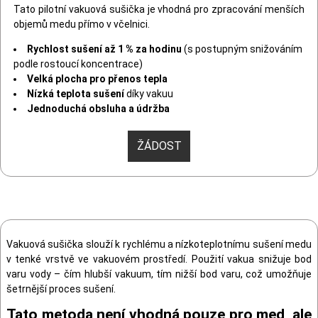
Tato pilotní vakuová sušička je vhodná pro zpracování menších
objemů medu přímo v včelnici.
Rychlost sušení až 1 % za hodinu
(s postupným snižováním
podle rostoucí koncentrace)
Velká plocha pro přenos tepla
Nízká teplota sušení
díky vakuu
Jednoduchá obsluha a údržba
ŽÁDOST
Vakuová sušička slouží k rychlému a nízkoteplotnímu sušení medu
v tenké vrstvě ve vakuovém prostředí. Použití vakua snižuje bod
varu vody – čím hlubší vakuum, tím nižší bod varu, což umožňuje
šetrnější proces sušení.
Tato metoda není vhodná pouze pro med, ale