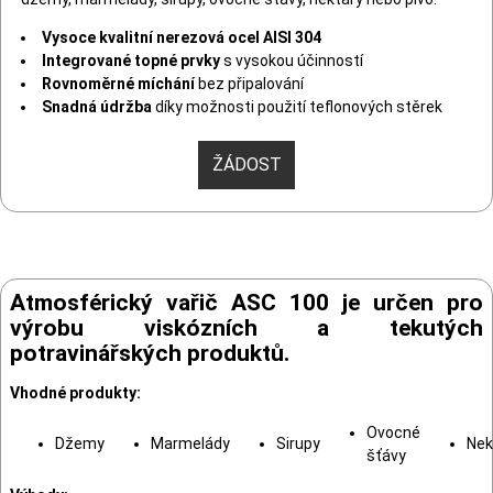
Vysoce kvalitní nerezová ocel AISI 304
Integrované topné prvky
s vysokou účinností
Rovnoměrné míchání
bez připalování
Snadná údržba
díky možnosti použití teflonových stěrek
ŽÁDOST
Atmosférický vařič ASC 100 je určen pro
výrobu viskózních a tekutých
potravinářských produktů.
Vhodné produkty:
Ovocné
Džemy
Marmelády
Sirupy
Nek
šťávy