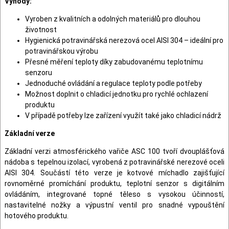
Výhody:
Vyroben z kvalitních a odolných materiálů pro dlouhou
životnost
Hygienická potravinářská nerezová ocel AISI 304 – ideální pro
potravinářskou výrobu
Přesné měření teploty díky zabudovanému teplotnímu
senzoru
Jednoduché ovládání a regulace teploty podle potřeby
Možnost doplnit o chladicí jednotku pro rychlé ochlazení
produktu
V případě potřeby lze zařízení využít také jako chladicí nádrž
Základní verze
Základní verzi atmosférického vařiče ASC 100 tvoří dvouplášťová
nádoba s tepelnou izolací, vyrobená z potravinářské nerezové oceli
AISI 304. Součástí této verze je kotvové míchadlo zajišťující
rovnoměrné promíchání produktu, teplotní senzor s digitálním
ovládáním, integrované topné těleso s vysokou účinností,
nastavitelné nožky a výpustní ventil pro snadné vypouštění
hotového produktu.