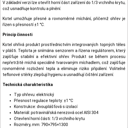
V základní verzi lze otevřít horní část zařízení do 1/3 vrchního krytu,
což usnadňuje kontrolu a plnění.
Kotel umožňuje přesné a rovnoměrné míchání, přičemž ohřev je
řízen s přesností ±1 °C.
Princip činnosti
Kotel ohřívá produkt prostřednictvím integrovaných topných těles
v plášti. Teplota je snímána senzorem a řízena regulátorem, který
zajišťuje stabilní a efektivní ohřev. Produkt se během procesu
nepřetržitě míchá speciálně tvarovaným míchadlem, což zajišťuje
rovnoměrné rozložení tepla a eliminuje riziko připálení. Volitelné
teflonové stěrky zlepšují hygienu a usnadňují čištění zařízení.
Technická charakteristika
Typ ohřevu: elektrický
Přesnost regulace teploty: ±1 °C
Konstrukce: dvouplášťová s izolací
Materiál: potravinářská nerezová ocel AISI 304
Otevření horní části: 1/3 vrchního krytu
Rozměry, mm: 790×795×1300