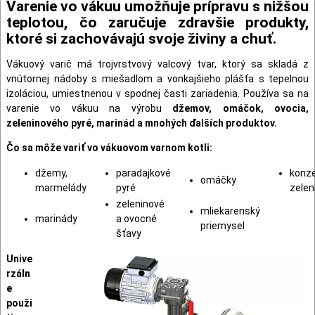
Varenie vo vákuu umožňuje prípravu s nižšou
teplotou, čo zaručuje zdravšie produkty,
ktoré si zachovávajú svoje živiny a chuť.
Vákuový varič má trojvrstvový valcový tvar, ktorý sa skladá z
vnútornej nádoby s miešadlom a vonkajšieho plášťa s tepelnou
izoláciou, umiestnenou v spodnej časti zariadenia. Používa sa na
varenie vo vákuu na výrobu
džemov, omáčok, ovocia,
zeleninového pyré, marinád a mnohých ďalších produktov.
Čo sa môže variť vo vákuovom varnom kotli:
džemy,
paradajkové
konz
omáčky
marmelády
pyré
zelen
zeleninové
mliekarenský
marinády
a ovocné
priemysel
šťavy
Unive
rzáln
e
použi