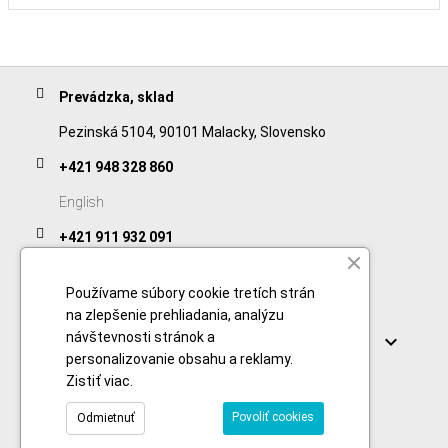
Prevádzka, sklad
Pezinská 5104, 90101 Malacky, Slovensko
+421 948 328 860
English
+421 911 932 091
Slovak/Czech
Používame súbory cookie tretích strán
na zlepšenie prehliadania, analýzu
Odkazy
návštevnosti stránok a

personalizovanie obsahu a reklamy.
Zistiť viac
.
Povoliť cookies
Odmietnuť
© 2026 Copyright foodtechprocess.com