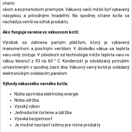
chemi
ckom a kozmetickom priemysle. Vákuový varič môže byť vybavený
násypkou a prívodnými hriadeľmi. Na spodnej strane kotla sa
nachádza ventil na odtok produktu.
Ako funguje varenie vo vákuovom kotli:
Výrobok sa zahrieva parným plášťom, ktorý je vybavený
manometrom a poistným ventilom. V dôsledku vákua sa teplota
varu vody znižuje. V závislosti od technológie môže teplota varu vo
vákuu klesnúť z 93 na 60 ° C. Kondenzát je odvádzaný potrubím
umiestneným v spodnej časti dna. Vákuový varný kotol je ovládaný
elektronickým ovládacím panelom.
Výhody vákuového varného kotla:
Nízka spotreba elektrickej energie
Nízka údržba
Vysoký výkon
Jednoduché čistenie a údržba
Vysoká bezpečnosť
Je možné nastaviť režimy pre rôzne produkty