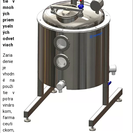
tie v
mnoh
ých
priem
yseln
ých
odvet
viach
Zaria
denie
je
vhodn
é na
použi
tie v
potra
vinárs
kom,
farma
ceuti
ckom,