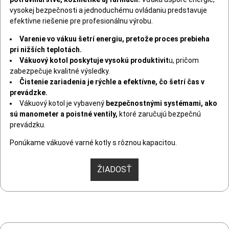
vysokej bezpečnosti a jednoduchému ovládaniu predstavuje
efektívne riešenie pre profesionálnu výrobu.
Varenie vo vákuu šetrí energiu, pretože proces prebieha
pri nižších teplotách.
Vákuový kotol poskytuje vysokú produktivit
u, pričom
zabezpečuje kvalitné výsledky.
Čistenie zariadenia je rýchle a efektívne, čo šetrí čas v
prevádzke.
Vákuový kotol je vybavený
bezpečnostnými systémami, ako
sú manometer a poistné ventily,
ktoré zaručujú bezpečnú
prevádzku.
Ponúkame vákuové varné kotly s rôznou kapacitou.
ŽIADOSŤ