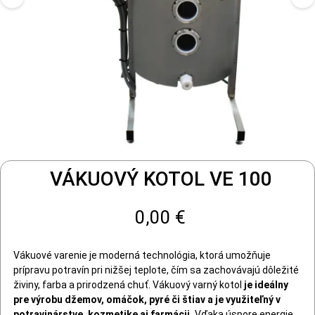
VÁKUOVÝ KOTOL VE 100
0,00 €
Vákuové varenie je moderná technológia, ktorá umožňuje
prípravu potravín pri nižšej teplote, čím sa zachovávajú dôležité
živiny, farba a prirodzená chuť. Vákuový varný kotol
je ideálny
pre výrobu džemov, omáčok, pyré či štiav a je využiteľný v
potravinárstve, kozmetike aj farmácii.
Vďaka úspore energie,