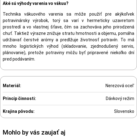
Aké sú výhody varenia vo vákuu?
Technika vákuového varenia sa môže použiť pre akýkoľvek
potravinársky výrobok, torý sa varí v hermeticky uzavretom
prostredí a vo vlastnej šťave, čím sa zachováva jeho prirodzená
chuť. Taktiež výrazne znižuje stratu hmotnosti a objemu, pomáha
udržiavať čerstvé arómy a predlžuje životnosť potravín. To má
mnoho logistických výhod (skladovanie, zjednodušený servis,
plánovanie), pretože potraviny môžu byť pripravené niekoľko dní
pred podávaním.
Materiál:
Nerezová ocel'
Princíp činnosti:
Dávkový režim
Krajina pôvodu:
Slovensko
Mohlo by vás zaujať aj