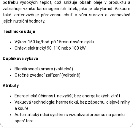
potřebu vysokých teplot, což snižuje obsah oleje v produktu a
zabraňuje vzniku karcinogenních látek, jako je akrylamid. Vakuum
také zintenzivňuje přirozenou chuť a vůni surovin a zachovává
jejich nutriční hodnoty.
Technické údaje
Výkon: 160 kg/hod. při 15minutovém cyklu
Ohřev: elektrický 90, 110 nebo 180 kW
Doplňková výbava
Blanšírovací komora (volitelně)
Otočné zvedací zařízení (volitelně)
Atributy
Energetická účinnost: nejvyšší, bez energetických ztrát
Vakuová technologie: hermetická, bez zápachu, olejové mlhy
a kouře
Automatický řídicí systém s vizualizací procesu na panelu
operátora