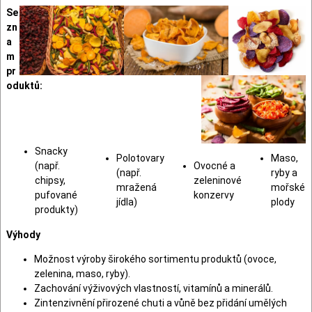
Se
zn
a
m
pr
oduktů:
Snacky
Polotovary
Maso,
(např.
Ovocné a
(např.
ryby a
chipsy,
zeleninové
mražená
mořské
pufované
konzervy
jídla)
plody
produkty)
Výhody
Možnost výroby širokého sortimentu produktů (ovoce,
zelenina, maso, ryby).
Zachování výživových vlastností, vitamínů a minerálů.
Zintenzivnění přirozené chuti a vůně bez přidání umělých